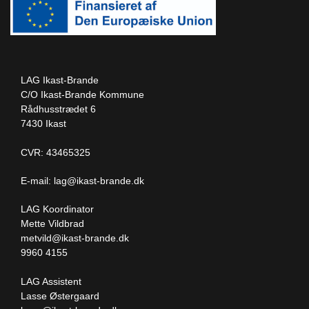
LAG Ikast-Brande
C/O Ikast-Brande Kommune
Rådhusstrædet 6
7430 Ikast
CVR: 43465325
E-mail:
lag@ikast-brande.dk
LAG Koordinator
Mette Vildbrad
metvild@ikast-brande.dk
9960 4155
LAG Assistent
Lasse Østergaard