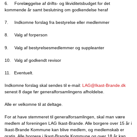
6.
Forelæggelse af drifts- og likviditetsbudget for det
kommende år samt beslutning om godkendelse heraf
7.
Indkomne forslag fra bestyrelse eller medlemmer
8.
Valg af forperson
9. Valg af bestyrelsesmedlemmer og suppleanter
10.
Valg af godkendt revisor
11.
Eventuelt.
Indkomne forslag skal sendes til e-mail:
LAG@Ikast-Brande.dk
senest 8 dage før generalforsamlingens afholdelse.
Alle er velkomne til at deltage.
For at have stemmeret til generalforsamlingen, skal man være
medlem af foreningen LAG Ikast-Brande. Alle borgere over 15 år i
Ikast-Brande Kommune kan blive medlem, og medlemskab er
gratis. Alle borgere i Ikast-Brande Kommune og over 18 år kan